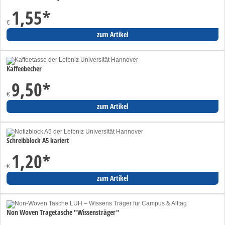
1,55
*
€
zum Artikel
Kaffeebecher
9,50
*
€
zum Artikel
Schreibblock A5 kariert
1,20
*
€
zum Artikel
Non Woven Tragetasche "Wissensträger"