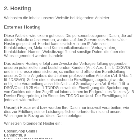
2. Hosting
Wir hosten die Inhalte unserer Website bei folgendem Anbieter:
Externes Hosting
Diese Website wird extern gehostet. Die personenbezogenen Daten, die auf
dieser Website erfasst werden, werden auf den Servern des Hosters / der
Hoster gespeichert. Hierbei kann es sich v. a. um IP-Adressen,
Kontaktanfragen, Meta- und Kommunikationsdaten, Vertragsdaten,
Kontaktdaten, Namen, Websitezugriffe und sonstige Daten, die über eine
Website generiert werden, handeln.
Das externe Hosting erfolgt zum Zwecke der Vertragserfüllung gegenüber
unseren potenziellen und bestehenden Kunden (Art. 6 Abs. 1 lit. b DSGVO)
und im Interesse einer sicheren, schnellen und effizienten Bereitstellung
unseres Online-Angebots durch einen professionellen Anbieter (Art. 6 Abs. 1
lit. f DSGVO). Sofern eine entsprechende Einwilligung abgefragt wurde,
erfolgt die Verarbeitung ausschließlich auf Grundlage von Art. 6 Abs. 1 lit. a
DSGVO und § 25 Abs. 1 TDDDG, soweit die Einwilligung die Speicherung
von Cookies oder den Zugriff auf Informationen im Endgerät des Nutzers (z. B.
Device-Fingerprinting) im Sinne des TDDDG umfasst. Die Einwilligung ist
jederzeit widerrufbar.
Unser(e) Hoster wird bzw. werden Ihre Daten nur insoweit verarbeiten, wie
dies zur Erfüllung seiner Leistungspflichten erforderlich ist und unsere
Weisungen in Bezug auf diese Daten befolgen.
Wir setzen folgende(n) Hoster ein:
CosmoShop GmbH
Bahnhofstr. 9