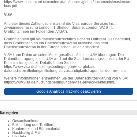
https://www.mastercard.us/content/dam/mccom/global/documents/mastercard-
bcrs.pdf
.
VISA
Anbieter dieses Zahlungsdienstes ist die Visa Europe Services Inc.,
Zweigniederlassung London, 1 Sheldon Square, London W2 6TT,
Großbritannien (im Folgenden „VISA“).
Großbritannien gilt als datenschutzrechtlich sicherer Drittstaat. Das bedeutet,
dass Großbritannien ein Datenschutzniveau aufweist, das dem
Datenschutzniveau in der Europäischen Union entspricht.
VISA kann Daten an seine Muttergesellschaft in die USA übertragen. Die
Datenübertragung in die USA wird auf die Standardvertragsklauseln der EU-
Kommission gestützt. Details finden Sie hier:
https://www.visa.de/nutzungsbedingungen/visa-globale-
datenschutzmitteilung/mitteilung-zu-zustandigkeitsfragen-fur-den-ewr.html
.
Weitere Informationen entnehmen Sie der Datenschutzerklärung von VISA:
https://www.visa.de/nutzungsbedingungen/visa-privacy-center.html
.
Google Analytics Tracking deaktivieren
Kategorien
Gesamtsortiment
Bekleidung und Textilien
Konferenz- und Büromaterial
Nachhaltig & Fair
Lifestyle