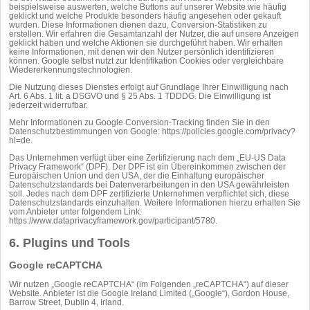
beispielsweise auswerten, welche Buttons auf unserer Website wie häufig
geklickt und welche Produkte besonders häufig angesehen oder gekauft
wurden. Diese Informationen dienen dazu, Conversion-Statistiken zu
erstellen. Wir erfahren die Gesamtanzahl der Nutzer, die auf unsere Anzeigen
geklickt haben und welche Aktionen sie durchgeführt haben. Wir erhalten
keine Informationen, mit denen wir den Nutzer persönlich identifizieren
können. Google selbst nutzt zur Identifikation Cookies oder vergleichbare
Wiedererkennungstechnologien.
Die Nutzung dieses Dienstes erfolgt auf Grundlage Ihrer Einwilligung nach
Art. 6 Abs. 1 lit. a DSGVO und § 25 Abs. 1 TDDDG. Die Einwilligung ist
jederzeit widerrufbar.
Mehr Informationen zu Google Conversion-Tracking finden Sie in den
Datenschutzbestimmungen von Google:
https://policies.google.com/privacy?
hl=de
.
Das Unternehmen verfügt über eine Zertifizierung nach dem „EU-US Data
Privacy Framework“ (DPF). Der DPF ist ein Übereinkommen zwischen der
Europäischen Union und den USA, der die Einhaltung europäischer
Datenschutzstandards bei Datenverarbeitungen in den USA gewährleisten
soll. Jedes nach dem DPF zertifizierte Unternehmen verpflichtet sich, diese
Datenschutzstandards einzuhalten. Weitere Informationen hierzu erhalten Sie
vom Anbieter unter folgendem Link:
https://www.dataprivacyframework.gov/participant/5780
.
6. Plugins und Tools
Google reCAPTCHA
Wir nutzen „Google reCAPTCHA“ (im Folgenden „reCAPTCHA“) auf dieser
Website. Anbieter ist die Google Ireland Limited („Google“), Gordon House,
Barrow Street, Dublin 4, Irland.