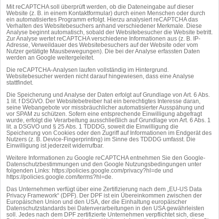
Mit reCAPTCHA soll überprüft werden, ob die Dateneingabe auf dieser
Website (z. B. in einem Kontaktformular) durch einen Menschen oder durch
ein automatisiertes Programm erfolgt. Hierzu analysiert reCAPTCHA das
Verhalten des Websitebesuchers anhand verschiedener Merkmale. Diese
Analyse beginnt automatisch, sobald der Websitebesucher die Website betritt.
Zur Analyse wertet reCAPTCHA verschiedene Informationen aus (z. B. IP-
Adresse, Verweildauer des Websitebesuchers auf der Website oder vom
Nutzer getätigte Mausbewegungen). Die bei der Analyse erfassten Daten
werden an Google weitergeleitet.
Die reCAPTCHA-Analysen laufen vollständig im Hintergrund.
Websitebesucher werden nicht darauf hingewiesen, dass eine Analyse
stattfindet.
Die Speicherung und Analyse der Daten erfolgt auf Grundlage von Art. 6 Abs.
1 lit. f DSGVO. Der Websitebetreiber hat ein berechtigtes Interesse daran,
seine Webangebote vor missbräuchlicher automatisierter Ausspähung und
vor SPAM zu schützen. Sofern eine entsprechende Einwilligung abgefragt
wurde, erfolgt die Verarbeitung ausschließlich auf Grundlage von Art. 6 Abs. 1
lit. a DSGVO und § 25 Abs. 1 TDDDG, soweit die Einwilligung die
Speicherung von Cookies oder den Zugriff auf Informationen im Endgerät des
Nutzers (z. B. Device-Fingerprinting) im Sinne des TDDDG umfasst. Die
Einwilligung ist jederzeit widerrufbar.
Weitere Informationen zu Google reCAPTCHA entnehmen Sie den Google-
Datenschutzbestimmungen und den Google Nutzungsbedingungen unter
folgenden Links:
https://policies.google.com/privacy?hl=de
und
https://policies.google.com/terms?hl=de
.
Das Unternehmen verfügt über eine Zertifizierung nach dem „EU-US Data
Privacy Framework“ (DPF). Der DPF ist ein Übereinkommen zwischen der
Europäischen Union und den USA, der die Einhaltung europäischer
Datenschutzstandards bei Datenverarbeitungen in den USA gewährleisten
soll. Jedes nach dem DPF zertifizierte Unternehmen verpflichtet sich, diese