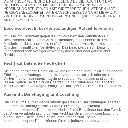
DERARTIGER WERBUNG EINZULEGEN; DIES GILT AUCH FÜR DAS
PROFILING, SOWEIT ES MIT SOLCHER DIREKTWERBUNG IN
VERBINDUNG STEHT. WENN SIE WIDERSPRECHEN, WERDEN IHRE
PERSONENBEZOGENEN DATEN ANSCHLIESSEND NICHT MEHR ZUM
ZWECKE DER DIREKTWERBUNG VERWENDET (WIDERSPRUCH NACH
ART. 21 ABS. 2 DSGVO).
Beschwerde­recht bei der zuständigen Aufsichts­behörde
Im Falle von Verstößen gegen die DSGVO steht den Betroffenen ein
Beschwerderecht bei einer Aufsichtsbehörde, insbesondere in dem
Mitgliedstaat ihres gewöhnlichen Aufenthalts, ihres Arbeitsplatzes oder des
Orts des mutmaßlichen Verstoßes zu. Das Beschwerderecht besteht
unbeschadet anderweitiger verwaltungsrechtlicher oder gerichtlicher
Rechtsbehelfe.
Recht auf Daten­übertrag­barkeit
Sie haben das Recht, Daten, die wir auf Grundlage Ihrer Einwilligung oder in
Erfüllung eines Vertrags automatisiert verarbeiten, an sich oder an einen
Dritten in einem gängigen, maschinenlesbaren Format aushändigen zu
lassen. Sofern Sie die direkte Übertragung der Daten an einen anderen
Verantwortlichen verlangen, erfolgt dies nur, soweit es technisch machbar ist.
Auskunft, Berichtigung und Löschung
Sie haben im Rahmen der geltenden gesetzlichen Bestimmungen jederzeit
das Recht auf unentgeltliche Auskunft über Ihre gespeicherten
personenbezogenen Daten, deren Herkunft und Empfänger und den Zweck
der Datenverarbeitung und ggf. ein Recht auf Berichtigung oder Löschung
dieser Daten. Hierzu sowie zu weiteren Fragen zum Thema
personenbezogene Daten können Sie sich jederzeit an uns wenden.