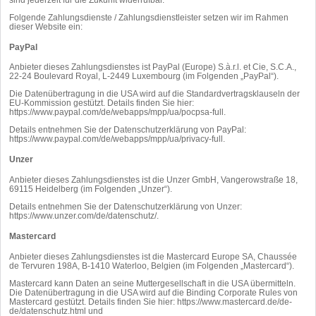
Folgende Zahlungsdienste / Zahlungsdienstleister setzen wir im Rahmen
dieser Website ein:
PayPal
Anbieter dieses Zahlungsdienstes ist PayPal (Europe) S.à.r.l. et Cie, S.C.A.,
22-24 Boulevard Royal, L-2449 Luxembourg (im Folgenden „PayPal“).
Die Datenübertragung in die USA wird auf die Standardvertragsklauseln der
EU-Kommission gestützt. Details finden Sie hier:
https://www.paypal.com/de/webapps/mpp/ua/pocpsa-full
.
Details entnehmen Sie der Datenschutzerklärung von PayPal:
https://www.paypal.com/de/webapps/mpp/ua/privacy-full
.
Unzer
Anbieter dieses Zahlungsdienstes ist die Unzer GmbH, Vangerowstraße 18,
69115 Heidelberg (im Folgenden „Unzer“).
Details entnehmen Sie der Datenschutzerklärung von Unzer:
https://www.unzer.com/de/datenschutz/
.
Mastercard
Anbieter dieses Zahlungsdienstes ist die Mastercard Europe SA, Chaussée
de Tervuren 198A, B-1410 Waterloo, Belgien (im Folgenden „Mastercard“).
Mastercard kann Daten an seine Muttergesellschaft in die USA übermitteln.
Die Datenübertragung in die USA wird auf die Binding Corporate Rules von
Mastercard gestützt. Details finden Sie hier:
https://www.mastercard.de/de-
de/datenschutz.html
und