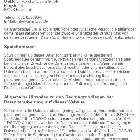
UniMerch Merchandising GmbH
Ringstr. 4-6
82223 Eichenau
Telefon: 08141/3698-0
E-Mail: info@unimerch.de
Verantwortliche Stelle ist die natürliche oder juristische Person, die allein oder
gemeinsam mit anderen über die Zwecke und Mittel der Verarbeitung von
personenbezogenen Daten (z. B. Namen, E-Mail-Adressen o. Ä.) entscheidet.
Speicherdauer
Soweit innerhalb dieser Datenschutzerklärung keine speziellere
Speicherdauer genannt wurde, verbleiben Ihre personenbezogenen Daten
bei uns, bis der Zweck für die Datenverarbeitung entfällt. Wenn Sie ein
berechtigtes Löschersuchen geltend machen oder eine Einwilligung zur
Datenverarbeitung widerrufen, werden Ihre Daten gelöscht, sofern wir keine
anderen rechtlich zulässigen Gründe für die Speicherung Ihrer
personenbezogenen Daten haben (z. B. steuer- oder handelsrechtliche
Aufbewahrungsfristen); im letztgenannten Fall erfolgt die Löschung nach
Fortfall dieser Gründe.
Allgemeine Hinweise zu den Rechtsgrundlagen der
Datenverarbeitung auf dieser Website
Sofern Sie in die Datenverarbeitung eingewilligt haben, verarbeiten wir Ihre
personenbezogenen Daten auf Grundlage von Art. 6 Abs. 1 lit. a DSGVO bzw.
Art. 9 Abs. 2 lit. a DSGVO, sofern besondere Datenkategorien nach Art. 9 Abs.
1 DSGVO verarbeitet werden. Im Falle einer ausdrücklichen Einwilligung in
die Übertragung personenbezogener Daten in Drittstaaten erfolgt die
Datenverarbeitung außerdem auf Grundlage von Art. 49 Abs. 1 lit. a DSGVO.
Sofern Sie in die Speicherung von Cookies oder in den Zugriff auf
Informationen in Ihr Endgerät (z. B. via Device-Fingerprinting) eingewilligt