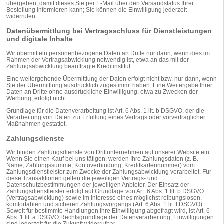
übergeben, damit dieses Sie per E-Mail über den Versandstatus Ihrer
Bestellung informieren kann; Sie können die Einwilligung jederzeit
widerrufen.
Daten­übermittlung bei Vertragsschluss für Dienstleistungen
und digitale Inhalte
Wir übermitteln personenbezogene Daten an Dritte nur dann, wenn dies im
Rahmen der Vertragsabwicklung notwendig ist, etwa an das mit der
Zahlungsabwicklung beauftragte Kreditinstitut.
Eine weitergehende Übermittlung der Daten erfolgt nicht bzw. nur dann, wenn
Sie der Übermittlung ausdrücklich zugestimmt haben. Eine Weitergabe Ihrer
Daten an Dritte ohne ausdrückliche Einwilligung, etwa zu Zwecken der
Werbung, erfolgt nicht.
Grundlage für die Datenverarbeitung ist Art. 6 Abs. 1 lit. b DSGVO, der die
Verarbeitung von Daten zur Erfüllung eines Vertrags oder vorvertraglicher
Maßnahmen gestattet.
Zahlungsdienste
Wir binden Zahlungsdienste von Drittunternehmen auf unserer Website ein.
Wenn Sie einen Kauf bei uns tätigen, werden Ihre Zahlungsdaten (z. B.
Name, Zahlungssumme, Kontoverbindung, Kreditkartennummer) vom
Zahlungsdienstleister zum Zwecke der Zahlungsabwicklung verarbeitet. Für
diese Transaktionen gelten die jeweiligen Vertrags- und
Datenschutzbestimmungen der jeweiligen Anbieter. Der Einsatz der
Zahlungsdienstleister erfolgt auf Grundlage von Art. 6 Abs. 1 lit. b DSGVO
(Vertragsabwicklung) sowie im Interesse eines möglichst reibungslosen,
komfortablen und sicheren Zahlungsvorgangs (Art. 6 Abs. 1 lit. f DSGVO).
Soweit für bestimmte Handlungen Ihre Einwilligung abgefragt wird, ist Art. 6
Abs. 1 lit. a DSGVO Rechtsgrundlage der Datenverarbeitung; Einwilligungen
sind jederzeit für die Zukunft widerrufbar.