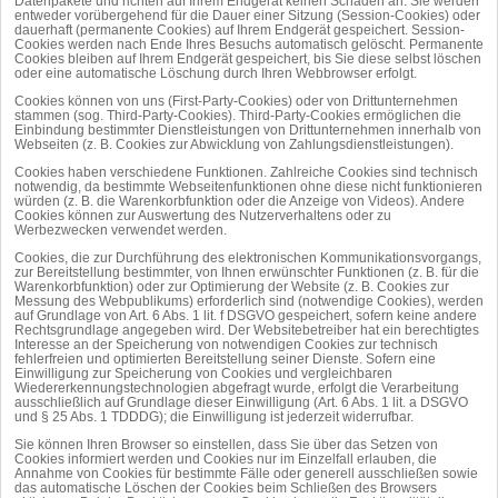
Datenpakete und richten auf Ihrem Endgerät keinen Schaden an. Sie werden
entweder vorübergehend für die Dauer einer Sitzung (Session-Cookies) oder
dauerhaft (permanente Cookies) auf Ihrem Endgerät gespeichert. Session-
Cookies werden nach Ende Ihres Besuchs automatisch gelöscht. Permanente
Cookies bleiben auf Ihrem Endgerät gespeichert, bis Sie diese selbst löschen
oder eine automatische Löschung durch Ihren Webbrowser erfolgt.
Cookies können von uns (First-Party-Cookies) oder von Drittunternehmen
stammen (sog. Third-Party-Cookies). Third-Party-Cookies ermöglichen die
Einbindung bestimmter Dienstleistungen von Drittunternehmen innerhalb von
Webseiten (z. B. Cookies zur Abwicklung von Zahlungsdienstleistungen).
Cookies haben verschiedene Funktionen. Zahlreiche Cookies sind technisch
notwendig, da bestimmte Webseitenfunktionen ohne diese nicht funktionieren
würden (z. B. die Warenkorbfunktion oder die Anzeige von Videos). Andere
Cookies können zur Auswertung des Nutzerverhaltens oder zu
Werbezwecken verwendet werden.
Cookies, die zur Durchführung des elektronischen Kommunikationsvorgangs,
zur Bereitstellung bestimmter, von Ihnen erwünschter Funktionen (z. B. für die
Warenkorbfunktion) oder zur Optimierung der Website (z. B. Cookies zur
Messung des Webpublikums) erforderlich sind (notwendige Cookies), werden
auf Grundlage von Art. 6 Abs. 1 lit. f DSGVO gespeichert, sofern keine andere
Rechtsgrundlage angegeben wird. Der Websitebetreiber hat ein berechtigtes
Interesse an der Speicherung von notwendigen Cookies zur technisch
fehlerfreien und optimierten Bereitstellung seiner Dienste. Sofern eine
Einwilligung zur Speicherung von Cookies und vergleichbaren
Wiedererkennungstechnologien abgefragt wurde, erfolgt die Verarbeitung
ausschließlich auf Grundlage dieser Einwilligung (Art. 6 Abs. 1 lit. a DSGVO
und § 25 Abs. 1 TDDDG); die Einwilligung ist jederzeit widerrufbar.
Sie können Ihren Browser so einstellen, dass Sie über das Setzen von
Cookies informiert werden und Cookies nur im Einzelfall erlauben, die
Annahme von Cookies für bestimmte Fälle oder generell ausschließen sowie
das automatische Löschen der Cookies beim Schließen des Browsers