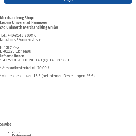
Merchandising Shop:
Leibniz Universität Hannover
c/o Unimerch Merchandising GmbH
Tel.: +49/8141-3698-0
Email:
info@unimerch.de
Ringstr. 4-6
D-82223 Eichenau
Informationen
*
SERVICE-HOTLINE
+49 (0)8141-3698-0
*Versandkostenfrei ab 70,00 €
*Mindestbestellwert 15 € (bei internen Bestellungen 25 €)
Kategorien
Gesamtsortiment
Bekleidung und Textilien
Konferenz- und Büromaterial
Nachhaltig & Fair
Lifestyle
Gutschein
SALE
Service
AGB
Datenschutz