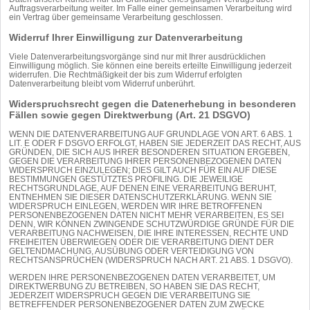
Auftragsverarbeitung weiter. Im Falle einer gemeinsamen Verarbeitung wird
ein Vertrag über gemeinsame Verarbeitung geschlossen.
Widerruf Ihrer Einwilligung zur Datenverarbeitung
Viele Datenverarbeitungsvorgänge sind nur mit Ihrer ausdrücklichen
Einwilligung möglich. Sie können eine bereits erteilte Einwilligung jederzeit
widerrufen. Die Rechtmäßigkeit der bis zum Widerruf erfolgten
Datenverarbeitung bleibt vom Widerruf unberührt.
Widerspruchsrecht gegen die Datenerhebung in besonderen
Fällen sowie gegen Direktwerbung (Art. 21 DSGVO)
WENN DIE DATENVERARBEITUNG AUF GRUNDLAGE VON ART. 6 ABS. 1
LIT. E ODER F DSGVO ERFOLGT, HABEN SIE JEDERZEIT DAS RECHT, AUS
GRÜNDEN, DIE SICH AUS IHRER BESONDEREN SITUATION ERGEBEN,
GEGEN DIE VERARBEITUNG IHRER PERSONENBEZOGENEN DATEN
WIDERSPRUCH EINZULEGEN; DIES GILT AUCH FÜR EIN AUF DIESE
BESTIMMUNGEN GESTÜTZTES PROFILING. DIE JEWEILIGE
RECHTSGRUNDLAGE, AUF DENEN EINE VERARBEITUNG BERUHT,
ENTNEHMEN SIE DIESER DATENSCHUTZERKLÄRUNG. WENN SIE
WIDERSPRUCH EINLEGEN, WERDEN WIR IHRE BETROFFENEN
PERSONENBEZOGENEN DATEN NICHT MEHR VERARBEITEN, ES SEI
DENN, WIR KÖNNEN ZWINGENDE SCHUTZWÜRDIGE GRÜNDE FÜR DIE
VERARBEITUNG NACHWEISEN, DIE IHRE INTERESSEN, RECHTE UND
FREIHEITEN ÜBERWIEGEN ODER DIE VERARBEITUNG DIENT DER
GELTENDMACHUNG, AUSÜBUNG ODER VERTEIDIGUNG VON
RECHTSANSPRÜCHEN (WIDERSPRUCH NACH ART. 21 ABS. 1 DSGVO).
WERDEN IHRE PERSONENBEZOGENEN DATEN VERARBEITET, UM
DIREKTWERBUNG ZU BETREIBEN, SO HABEN SIE DAS RECHT,
JEDERZEIT WIDERSPRUCH GEGEN DIE VERARBEITUNG SIE
BETREFFENDER PERSONENBEZOGENER DATEN ZUM ZWECKE