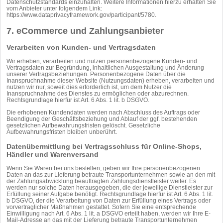
Datenschutzstandards einzuhalten. Weitere Informationen hierzu erhalten Sie
vom Anbieter unter folgendem Link:
https://www.dataprivacyframework.gov/participant/5780
.
7. eCommerce und Zahlungs­anbieter
Verarbeiten von Kunden- und Vertragsdaten
Wir erheben, verarbeiten und nutzen personenbezogene Kunden- und
Vertragsdaten zur Begründung, inhaltlichen Ausgestaltung und Änderung
unserer Vertragsbeziehungen. Personenbezogene Daten über die
Inanspruchnahme dieser Website (Nutzungsdaten) erheben, verarbeiten und
nutzen wir nur, soweit dies erforderlich ist, um dem Nutzer die
Inanspruchnahme des Dienstes zu ermöglichen oder abzurechnen.
Rechtsgrundlage hierfür ist Art. 6 Abs. 1 lit. b DSGVO.
Die erhobenen Kundendaten werden nach Abschluss des Auftrags oder
Beendigung der Geschäftsbeziehung und Ablauf der ggf. bestehenden
gesetzlichen Aufbewahrungsfristen gelöscht. Gesetzliche
Aufbewahrungsfristen bleiben unberührt.
Daten­übermittlung bei Vertragsschluss für Online-Shops,
Händler und Warenversand
Wenn Sie Waren bei uns bestellen, geben wir Ihre personenbezogenen
Daten an das zur Lieferung betraute Transportunternehmen sowie an den mit
der Zahlungsabwicklung beauftragten Zahlungsdienstleister weiter. Es
werden nur solche Daten herausgegeben, die der jeweilige Dienstleister zur
Erfüllung seiner Aufgabe benötigt. Rechtsgrundlage hierfür ist Art. 6 Abs. 1 lit.
b DSGVO, der die Verarbeitung von Daten zur Erfüllung eines Vertrags oder
vorvertraglicher Maßnahmen gestattet. Sofern Sie eine entsprechende
Einwilligung nach Art. 6 Abs. 1 lit. a DSGVO erteilt haben, werden wir Ihre E-
Mail-Adresse an das mit der Lieferung betraute Transportunternehmen