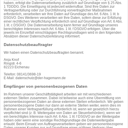
haben, erfolgt die Datenverarbeitung zusätzlich auf Grundlage von § 25 Abs.
1 TDDDG. Die Einwilligung ist jederzeit widerrufbar. Sind Ihre Daten zur
Vertragserfüllung oder zur Durchführung vorvertraglicher Maßnahmen
erforderlich, verarbeiten wir Ihre Daten auf Grundlage des Art. 6 Abs. 1 lit. b
DSGVO. Des Weiteren verarbeiten wir Ihre Daten, sofern diese zur Erfüllung
einer rechtlichen Verpflichtung erforderlich sind auf Grundlage von Art. 6 Abs.
1 lit. c DSGVO. Die Datenverarbeitung kann ferner auf Grundlage unseres
berechtigten Interesses nach Art. 6 Abs. 1 lit. f DSGVO erfolgen. Über die
jeweils im Einzelfall einschlägigen Rechtsgrundlagen wird in den folgenden
Absätzen dieser Datenschutzerklärung informiert.
Datenschutz­beauftragter
Wir haben einen Datenschutzbeauftragten benannt.
Anja Knof
Ringstr. 4-6
82223 Eichenau
Telefon: 08141/3698-19
E-Mail: datenschutz@der-hagemann.de
Empfänger von personenbezogenen Daten
Im Rahmen unserer Geschäftstätigkeit arbeiten wir mit verschiedenen
externen Stellen zusammen. Dabei ist teilweise auch eine Übermittlung von
personenbezogenen Daten an diese externen Stellen erforderlich. Wir geben
personenbezogene Daten nur dann an externe Stellen weiter, wenn dies im
Rahmen einer Vertragserfüllung erforderlich ist, wenn wir gesetzlich hierzu
verpflichtet sind (z. B. Weitergabe von Daten an Steuerbehörden), wenn wir
ein berechtigtes Interesse nach Art. 6 Abs. 1 lit. f DSGVO an der Weitergabe
haben oder wenn eine sonstige Rechtsgrundlage die Datenweitergabe
erlaubt. Beim Einsatz von Auftragsverarbeitern geben wir personenbezogene
Daten unserer Kunden nur auf Grundlage eines gültigen Vertrags über