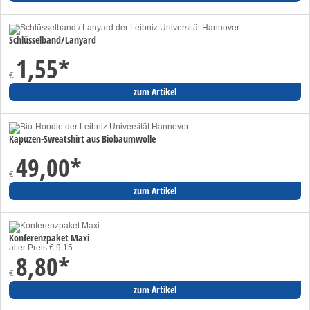
Schlüsselband/Lanyard
1,55
*
€
zum Artikel
Kapuzen-Sweatshirt aus Biobaumwolle
49,00
*
€
zum Artikel
Konferenzpaket Maxi
alter Preis
€ 9,15
8,80
*
€
zum Artikel