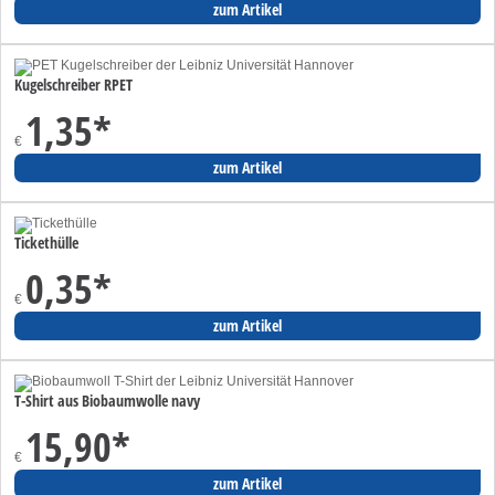
zum Artikel
Kugelschreiber RPET
1,35
*
€
zum Artikel
Tickethülle
0,35
*
€
zum Artikel
T-Shirt aus Biobaumwolle navy
15,90
*
€
zum Artikel